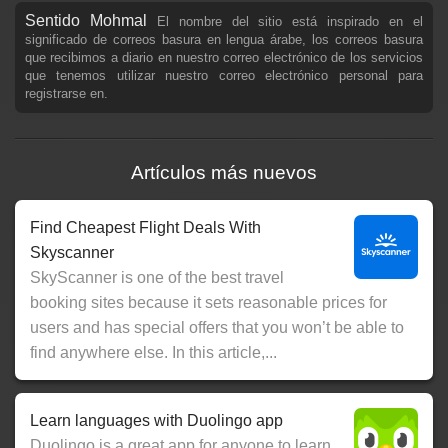
Sentido Mohmal
El nombre del sitio está inspirado en el
significado de correos basura en lengua árabe, los correos basura
que recibimos a diario en nuestro correo electrónico de los servicios
que tenemos utilizar nuestro correo electrónico personal para
registrarse en.
Artículos más nuevos
Find Cheapest Flight Deals With
Skyscanner
SkyScanner is one of the best travel
booking sites because it sets reasonable prices for
users and has special offers that you won’t be able to
find anywhere else. In this article,...
Learn languages with Duolingo app
Duolingo is a great app for anyone to learn